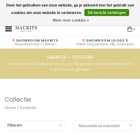
Door het gebruiken van onze website, ga je akkoord met het gebruik van
cookies om onze website te verbeteren.
Dit bericht verbergen
Openingstijden: Vrijdag & Zaterdag 10.00u - 17.00u of op afspraak!
Meer over cookies »
0
SHOWROOM MAURITS
SHOWROOM LOODS 5
Mauritsstraat 17, Breda
Pieter Ghijsenlaan 14B, Zaandam
VAKANTIE - GESLOTEN
Van 1 tot en met 8 augustus zijn wij aan het genieten van onze vakantie en is
onze showroom gesloten.
Collectie
Home
/
Collectie
Filteren