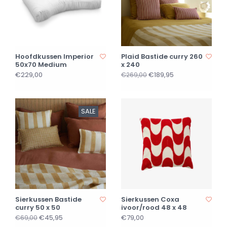
Hoofdkussen Imperior
Plaid Bastide curry 260
50x70 Medium
x 240
€229,00
€189,95
€269,00
SALE
Sierkussen Bastide
Sierkussen Coxa
curry 50 x 50
ivoor/rood 48 x 48
€45,95
€79,00
€69,00