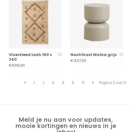
Vloerkleed Leah 160 x
Nachtkast Matka grijs
240
€437,50
€599,00
1
2
3
4
5
11
Pagina 2 van 11
Meld je nu aan voor updates,
mooie kortingen en nieuws in je