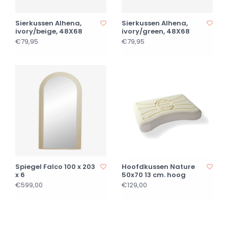
Sierkussen Alhena,
Sierkussen Alhena,
ivory/beige, 48X68
ivory/green, 48X68
€79,95
€79,95
Spiegel Falco 100 x 203
Hoofdkussen Nature
x 6
50x70 13 cm. hoog
€599,00
€129,00