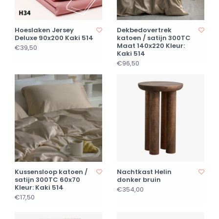
Hoeslaken Jersey
Dekbedovertrek
Deluxe 90x200 Kaki 514
katoen / satijn 300TC
Maat 140x220 Kleur:
€39,50
Kaki 514
€96,50
Kussensloop katoen /
Nachtkast Helin
satijn 300TC 60x70
donker bruin
Kleur: Kaki 514
€354,00
€17,50