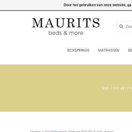
076-7820998
Inloggen
Door het gebruiken van onze website, ga
BOXSPRINGS
MATRASSEN
B
Van 1 tot en m
Home
>
Hoofdkussen Nature 50x70 9 cm. hoog