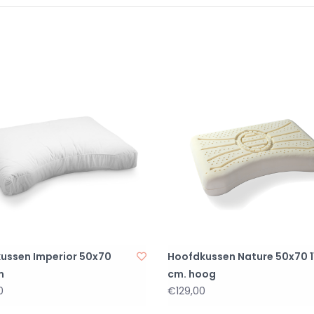
ussen Imperior 50x70
Hoofdkussen Nature 50x70 1
m
cm. hoog
0
€129,00