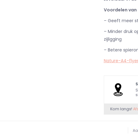
Voordelen van
– Geeft meer st
– Minder druk op
zijligging
– Betere spiero
Nature-A4-flye
S
s
Kom langs!
Af
Aa