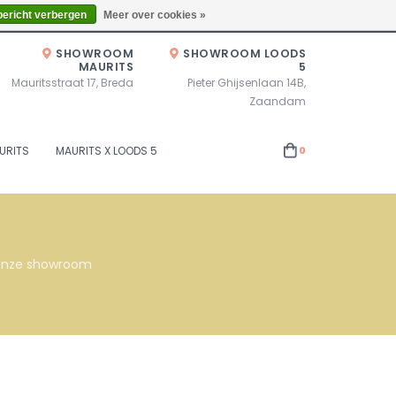
Zaterdag 10.00u - 17.00u of op afspraak!
Locaties
bericht verbergen
Meer over cookies »
SHOWROOM
SHOWROOM LOODS
MAURITS
5
Mauritsstraat 17, Breda
Pieter Ghijsenlaan 14B,
Zaandam
URITS
MAURITS X LOODS 5
0
s onze showroom