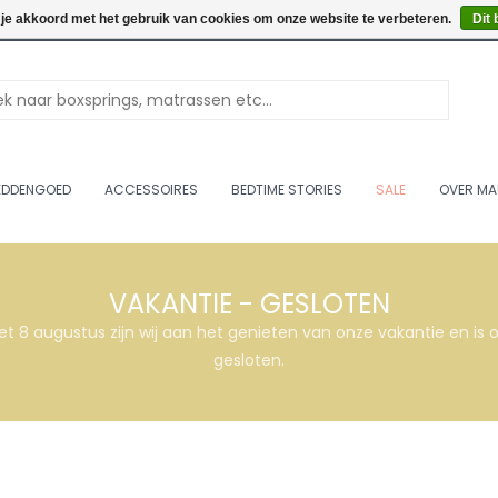
Openingstijden: Vrijdag & 
 je akkoord met het gebruik van cookies om onze website te verbeteren.
Dit 
EDDENGOED
ACCESSOIRES
BEDTIME STORIES
SALE
OVER MA
VAKANTIE - GESLOTEN
et 8 augustus zijn wij aan het genieten van onze vakantie en i
gesloten.