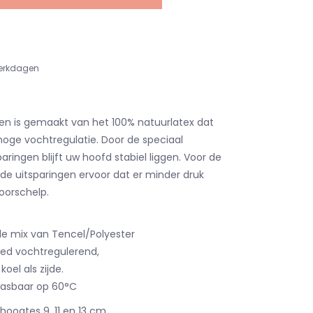
erkdagen
en is gemaakt van het 100% natuurlatex dat
hoge vochtregulatie. Door de speciaal
ringen blijft uw hoofd stabiel liggen. Voor de
 de uitsparingen ervoor dat er minder druk
oorschelp.
e mix van Tencel/Polyester
goed vochtregulerend,
oel als zijde.
 wasbaar op 60°C
hoogtes 9, 11 en 13 cm.