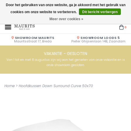
Door het gebruiken van onze website, ga je akkoord met het gebruik van
cookies om onze website te verbeteren.
Dit bericht verbergen
Openingstijden: Vrijdag & Zaterdag 10.00u - 17.00u of op afspraak!
Meer over cookies »
0
SHOWROOM MAURITS
SHOWROOM LOODS 5
Mauritsstraat 17, Breda
Pieter Ghijsenlaan 14B, Zaandam
VAKANTIE - GESLOTEN
Van 1 tot en met 8 augustus zijn wij aan het genieten van onze vakantie en is
onze showroom gesloten.
Home
>
Hoofdkussen Down Surround Curve 50x70