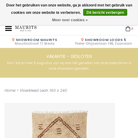
Door het gebruiken van onze website, ga je akkoord met het gebruik van
cookies om onze website te verbeteren.
Dit bericht verbergen
Openingstijden: Vrijdag & Zaterdag 10.00u - 17.00u of op afspraak!
Meer over cookies »
0
SHOWROOM MAURITS
SHOWROOM LOODS 5
Mauritsstraat 17, Breda
Pieter Ghijsenlaan 14B, Zaandam
VAKANTIE - GESLOTEN
Van 1 tot en met 8 augustus zijn wij aan het genieten van onze vakantie en is
onze showroom gesloten.
Home
>
Vloerkleed Leah 160 x 240