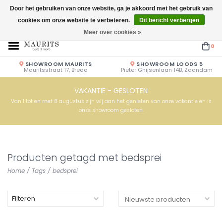
Door het gebruiken van onze website, ga je akkoord met het gebruik van
cookies om onze website te verbeteren.
Dit bericht verbergen
Openingstijden: Vrijdag & Zaterdag 10.00u - 17.00u of op afspraak!
Meer over cookies »
0
SHOWROOM MAURITS
SHOWROOM LOODS 5
Mauritsstraat 17, Breda
Pieter Ghijsenlaan 14B, Zaandam
VAKANTIE - GESLOTEN
Van 1 tot en met 8 augustus zijn wij aan het genieten van onze vakantie en is
onze showroom gesloten.
Producten getagd met bedsprei
Home
/
Tags
/
bedsprei
Filteren