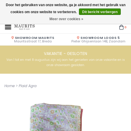
Door het gebruiken van onze website, ga je akkoord met het gebruik van
cookies om onze website te verbeteren.
Dit bericht verbergen
Openingstijden: Vrijdag & Zaterdag 10.00u - 17.00u of op afspraak!
Meer over cookies »
0
SHOWROOM MAURITS
SHOWROOM LOODS 5
Mauritsstraat 17, Breda
Pieter Ghijsenlaan 14B, Zaandam
VAKANTIE - GESLOTEN
Van 1 tot en met 8 augustus zijn wij aan het genieten van onze vakantie en is
onze showroom gesloten.
Home
>
Plaid Agra