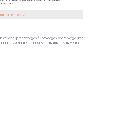
howroom.
spraak maken
n verlanglijst toevoegen
/
Toevoegen om te vergelijken
PREI
﹒
KANTHA
﹒
PLAID
﹒
UNIEK
﹒
VINTAGE