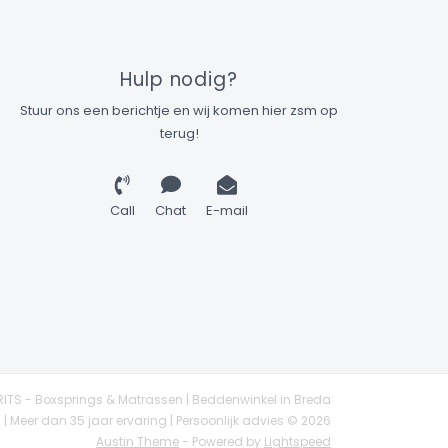
Hulp nodig?
Stuur ons een berichtje en wij komen hier zsm op
terug!
Call
Chat
E-mail
ITS - Boxsprings & Matrassen | Beddenwinkel in Breda
| Meer dan 35 jaar ervaring | Persoonlijk advies © 2026
Austin Theme
- Powered by
Lightspeed