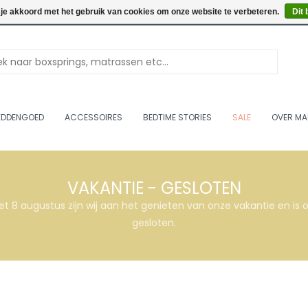
Openingstijden: Vrijdag & 
 je akkoord met het gebruik van cookies om onze website te verbeteren.
Dit 
EDDENGOED
ACCESSOIRES
BEDTIME STORIES
SALE
OVER MA
VAKANTIE - GESLOTEN
et 8 augustus zijn wij aan het genieten van onze vakantie en i
gesloten.