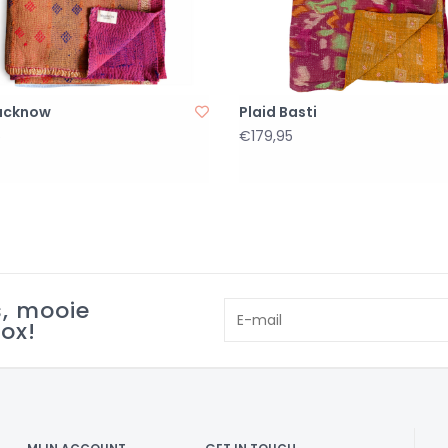
Lucknow
Plaid Basti
5
€179,95
s, mooie
box!