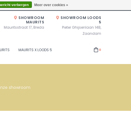
Zaterdag 10.00u - 17.00u of op afspraak!
Locaties
bericht verbergen
Meer over cookies »
SHOWROOM
SHOWROOM LOODS
MAURITS
5
Mauritsstraat 17, Breda
Pieter Ghijsenlaan 14B,
Zaandam
URITS
MAURITS X LOODS 5
0
s onze showroom