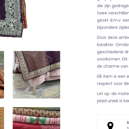
die zijn gedrage
twee verschille
gezet d.m.v. een
bijzondere zijdes
Door deze ambach
karakter. Omdat
geschiedenis dr
voorkomen. Dit 
de charme van
Elk item is een
respect voor de 
Let op: de maten
plaid uniek is ka
S