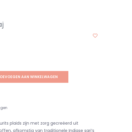
aj
OEVOEGEN AAN WINKELWAGEN
agen
rits plaids zijn met zorg gecreëerd uit
fen, afkomstig van traditionele Indiase sari’s