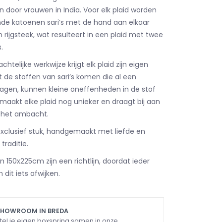
n door vrouwen in India. Voor elk plaid worden
nde katoenen sari’s met de hand aan elkaar
 rijgsteek, wat resulteert in een plaid met twee
.
telijke werkwijze krijgt elk plaid zijn eigen
 de stoffen van sari’s komen die al een
agen, kunnen kleine oneffenheden in de stof
maakt elke plaid nog unieker en draagt bij aan
 het ambacht.
 exclusief stuk, handgemaakt met liefde en
traditie.
 150x225cm zijn een richtlijn, doordat ieder
n dit iets afwijken.
SHOWROOM IN BREDA
tel je eigen boxspring samen in onze