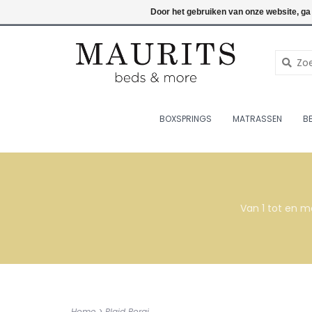
076-7820998
Inloggen
Door het gebruiken van onze website, ga
BOXSPRINGS
MATRASSEN
B
Van 1 tot en m
Home
>
Plaid Boraj