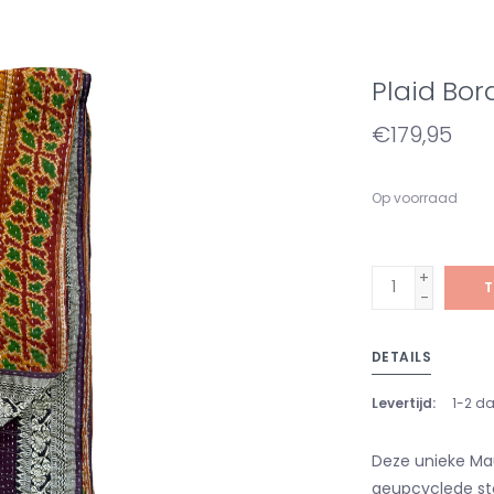
Plaid Bor
€179,95
Op voorraad
+
T
-
DETAILS
Levertijd:
1-2 d
Deze unieke Mau
geupcyclede stof