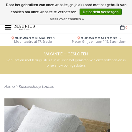
Door het gebruiken van onze website, ga je akkoord met het gebruik van
cookies om onze website te verbeteren.
Dit bericht verbergen
Openingstijden: Vrijdag & Zaterdag 10.00u - 17.00u of op afspraak!
Meer over cookies »
0
SHOWROOM MAURITS
SHOWROOM LOODS 5
Mauritsstraat 17, Breda
Pieter Ghijsenlaan 14B, Zaandam
VAKANTIE - GESLOTEN
Van 1 tot en met 8 augustus zijn wij aan het genieten van onze vakantie en is
onze showroom gesloten.
Home
>
Kussensloop LouLou