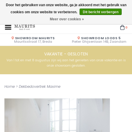
Door het gebruiken van onze website, ga je akkoord met het gebruik van
cookies om onze website te verbeteren.
Dit bericht verbergen
Openingstijden: Vrijdag & Zaterdag 10.00u - 17.00u of op afspraak!
Meer over cookies »
0
SHOWROOM MAURITS
SHOWROOM LOODS 5
Mauritsstraat 17, Breda
Pieter Ghijsenlaan 14B, Zaandam
VAKANTIE - GESLOTEN
Van 1 tot en met 8 augustus zijn wij aan het genieten van onze vakantie en is
onze showroom gesloten.
Home
>
Dekbedovertrek Maxime