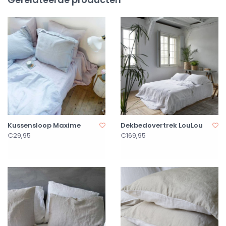
Kussensloop Maxime
Dekbedovertrek LouLou
€29,95
€169,95