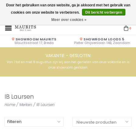
Door het gebruiken van onze website, ga je akkoord met het gebruik van
cookies om onze website te verbeteren.
Dit bericht verbergen
Openingstijden: Vrijdag & Zaterdag 10.00u - 17.00u of op afspraak!
Meer over cookies »
0
SHOWROOM MAURITS
SHOWROOM LOODS 5
Mauritsstraat 17, Breda
Pieter Ghijsenlaan 14B, Zaandam
VAKANTIE - GESLOTEN
Van 1 tot en met 8 augustus zijn wij aan het genieten van onze vakantie en is
onze showroom gesloten.
IB Laursen
Home
/
Merken
/
IB Laursen
Filteren