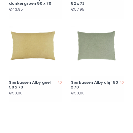
donkergroen 50 x 70
52 x 72
€43,95
€57,95
Sierkussen Alby geel
Sierkussen Alby olijf 50
50 x 70
x 70
€50,00
€50,00