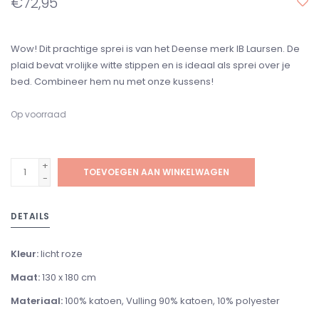
€72,95
Wow! Dit prachtige sprei is van het Deense merk IB Laursen. De
plaid bevat vrolijke witte stippen en is ideaal als sprei over je
bed. Combineer hem nu met onze kussens!
Op voorraad
+
TOEVOEGEN AAN WINKELWAGEN
-
DETAILS
Kleur:
licht roze
Maat:
130 x 180 cm
Materiaal:
100% katoen, Vulling 90% katoen, 10% polyester