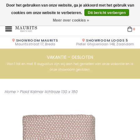
Door het gebruiken van onze website, ga je akkoord met het gebruik van
cookies om onze website te verbeteren.
Dit bericht verbergen
Openingstijden: Vrijdag & Zaterdag 10.00u - 17.00u of op afspraak!
Meer over cookies »
0
SHOWROOM MAURITS
SHOWROOM LOODS 5
Mauritsstraat 17, Breda
Pieter Ghijsenlaan 14B, Zaandam
VAKANTIE - GESLOTEN
Van 1 tot en met 8 augustus zijn wij aan het genieten van onze vakantie en is
onze showroom gesloten.
Home
>
Plaid Kalmar lichtroze 130 x 180