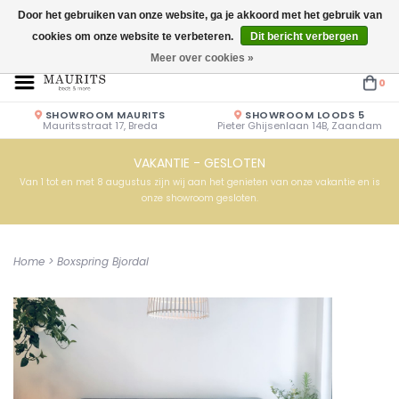
Door het gebruiken van onze website, ga je akkoord met het gebruik van
cookies om onze website te verbeteren.
Dit bericht verbergen
Openingstijden: Vrijdag & Zaterdag 10.00u - 17.00u of op afspraak!
Meer over cookies »
0
SHOWROOM MAURITS
SHOWROOM LOODS 5
Mauritsstraat 17, Breda
Pieter Ghijsenlaan 14B, Zaandam
VAKANTIE - GESLOTEN
Van 1 tot en met 8 augustus zijn wij aan het genieten van onze vakantie en is
onze showroom gesloten.
Home
>
Boxspring Bjordal