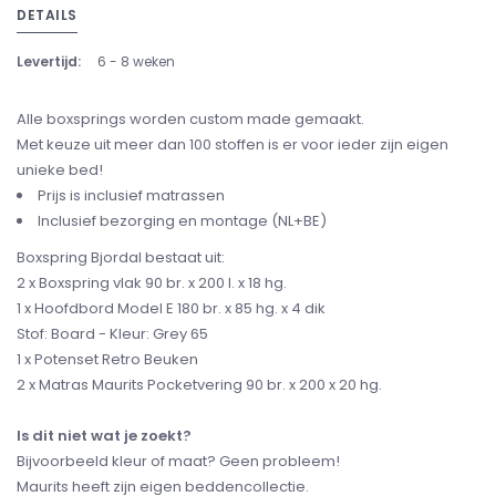
DETAILS
Levertijd:
6 - 8 weken
Alle boxsprings worden custom made gemaakt.
Met keuze uit meer dan 100 stoffen is er voor ieder zijn eigen
unieke bed!
Prijs is inclusief matrassen
Inclusief bezorging en montage (NL+BE)
Boxspring Bjordal bestaat uit:
2 x Boxspring vlak 90 br. x 200 l. x 18 hg.
1 x Hoofdbord Model E 180 br. x 85 hg. x 4 dik
Stof: Board - Kleur: Grey 65
1 x Potenset Retro Beuken
2 x Matras Maurits Pocketvering 90 br. x 200 x 20 hg.
Is dit niet wat je zoekt?
Bijvoorbeeld kleur of maat? Geen probleem!
Maurits heeft zijn eigen beddencollectie.