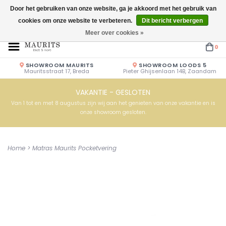
Door het gebruiken van onze website, ga je akkoord met het gebruik van
cookies om onze website te verbeteren.
Dit bericht verbergen
Openingstijden: Vrijdag & Zaterdag 10.00u - 17.00u of op afspraak!
Meer over cookies »
0
SHOWROOM MAURITS
SHOWROOM LOODS 5
Mauritsstraat 17, Breda
Pieter Ghijsenlaan 14B, Zaandam
VAKANTIE - GESLOTEN
Van 1 tot en met 8 augustus zijn wij aan het genieten van onze vakantie en is
onze showroom gesloten.
Home
>
Matras Maurits Pocketvering