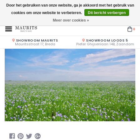
Door het gebruiken van onze website, ga je akkoord met het gebruik van
cookies om onze website te verbeteren.
Dit bericht verbergen
Openingstijden: Vrijdag & Zaterdag 10.00u - 17.00u of op afspraak!
Meer over cookies »
0
SHOWROOM MAURITS
SHOWROOM LOODS 5
Mauritsstraat 17, Breda
Pieter Ghijsenlaan 14B, Zaandam