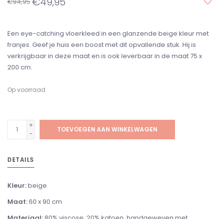
€49,95
€94,95
Een eye-catching vloerkleed in een glanzende beige kleur met
franjes. Geef je huis een boost met dit opvallende stuk. Hij is
verkrijgbaar in deze maat en is ook leverbaar in de maat 75 x
200 cm.
Op voorraad
+
TOEVOEGEN AAN WINKELWAGEN
-
DETAILS
Kleur:
beige
Maat:
60 x 90 cm
Materiaal:
80% viscose, 20% katoen, handgeweven met