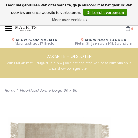
Door het gebruiken van onze website, ga je akkoord met het gebruik van
cookies om onze website te verbeteren.
Dit bericht verbergen
Openingstijden: Vrijdag & Zaterdag 10.00u - 17.00u of op afspraak!
Meer over cookies »
0
SHOWROOM MAURITS
SHOWROOM LOODS 5
Mauritsstraat 17, Breda
Pieter Ghijsenlaan 14B, Zaandam
VAKANTIE - GESLOTEN
Van 1 tot en met 8 augustus zijn wij aan het genieten van onze vakantie en is
onze showroom gesloten.
Home
>
Vloerkleed Jenny beige 60 x 90