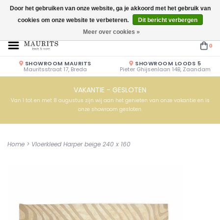
Door het gebruiken van onze website, ga je akkoord met het gebruik van
cookies om onze website te verbeteren.
Dit bericht verbergen
Openingstijden: Vrijdag & Zaterdag 10.00u - 17.00u of op afspraak!
Meer over cookies »
0
SHOWROOM MAURITS
SHOWROOM LOODS 5
Mauritsstraat 17, Breda
Pieter Ghijsenlaan 14B, Zaandam
VAKANTIE - GESLOTEN
Van 1 tot en met 8 augustus zijn wij aan het genieten van onze vakantie en is
onze showroom gesloten.
Home
>
Vloerkleed Harper beige 240 x 160