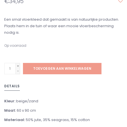
€34,95
Een smal vloerkleed dat gemaakt is van natuurlijke producten.
Plaats hem in de tuin of waar een mooie vloerbescherming
nodig is.
Op voorraad
+
TOEVOEGEN AAN WINKELWAGEN
-
DETAILS
Kleur:
beige/zand
Maat:
60 x 90 cm
Materiaal:
50% jute, 35% seagrass, 15% cotton