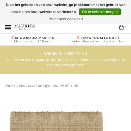
Door het gebruiken van onze website, ga je akkoord met het gebruik van
cookies om onze website te verbeteren.
Dit bericht verbergen
Openingstijden: Vrijdag & Zaterdag 10.00u - 17.00u of op afspraak!
Meer over cookies »
0
SHOWROOM MAURITS
SHOWROOM LOODS 5
Mauritsstraat 17, Breda
Pieter Ghijsenlaan 14B, Zaandam
VAKANTIE - GESLOTEN
Van 1 tot en met 8 augustus zijn wij aan het genieten van onze vakantie en is
onze showroom gesloten.
Home
>
Vloerkleed Amaya naturel 60 x 90