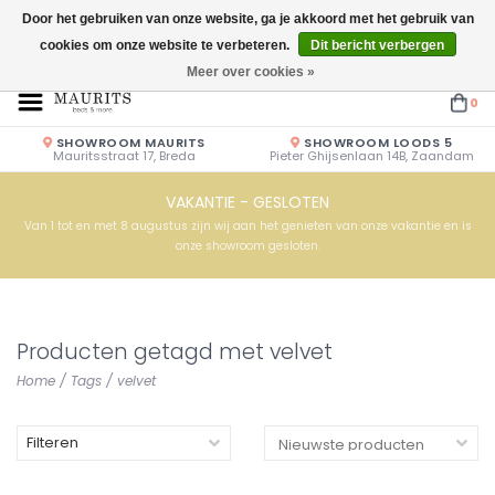
Door het gebruiken van onze website, ga je akkoord met het gebruik van
cookies om onze website te verbeteren.
Dit bericht verbergen
Openingstijden: Vrijdag & Zaterdag 10.00u - 17.00u of op afspraak!
Meer over cookies »
0
SHOWROOM MAURITS
SHOWROOM LOODS 5
Mauritsstraat 17, Breda
Pieter Ghijsenlaan 14B, Zaandam
VAKANTIE - GESLOTEN
Van 1 tot en met 8 augustus zijn wij aan het genieten van onze vakantie en is
onze showroom gesloten.
Producten getagd met velvet
Home
/
Tags
/
velvet
Filteren