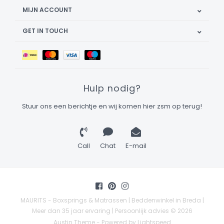
MIJN ACCOUNT
GET IN TOUCH
Hulp nodig?
Stuur ons een berichtje en wij komen hier zsm op terug!
Call
Chat
E-mail
MAURITS - Boxsprings & Matrassen | Beddenwinkel in Breda |
Meer dan 35 jaar ervaring | Persoonlijk advies © 2026
Austin Theme
- Powered by
Lightspeed