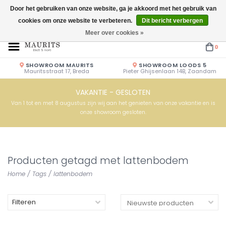
Door het gebruiken van onze website, ga je akkoord met het gebruik van
cookies om onze website te verbeteren.
Dit bericht verbergen
Openingstijden: Vrijdag & Zaterdag 10.00u - 17.00u of op afspraak!
Meer over cookies »
0
SHOWROOM MAURITS
SHOWROOM LOODS 5
Mauritsstraat 17, Breda
Pieter Ghijsenlaan 14B, Zaandam
VAKANTIE - GESLOTEN
Van 1 tot en met 8 augustus zijn wij aan het genieten van onze vakantie en is
onze showroom gesloten.
Producten getagd met lattenbodem
Home
/
Tags
/
lattenbodem
Filteren