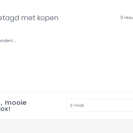
etagd met kopen
0 res
nden!...
s, mooie
box!