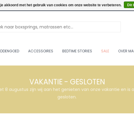
Openingstijden: Vrijdag & 
 je akkoord met het gebruik van cookies om onze website te verbeteren.
Dit 
EDDENGOED
ACCESSOIRES
BEDTIME STORIES
SALE
OVER MA
VAKANTIE - GESLOTEN
et 8 augustus zijn wij aan het genieten van onze vakantie en i
gesloten.