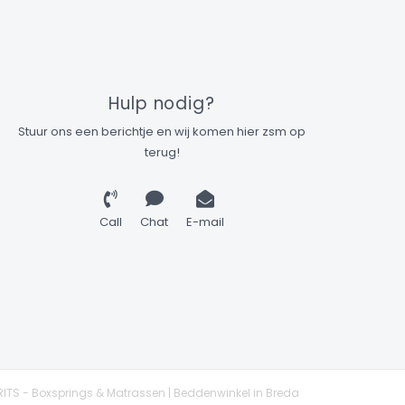
Hulp nodig?
Stuur ons een berichtje en wij komen hier zsm op
terug!
Call
Chat
E-mail
ITS - Boxsprings & Matrassen | Beddenwinkel in Breda