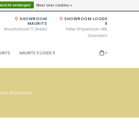
Zaterdag 10.00u - 17.00u of op afspraak!
Locaties
bericht verbergen
Meer over cookies »
SHOWROOM
SHOWROOM LOODS
MAURITS
5
Mauritsstraat 17, Breda
Pieter Ghijsenlaan 14B,
Zaandam
URITS
MAURITS X LOODS 5
0
s onze showroom