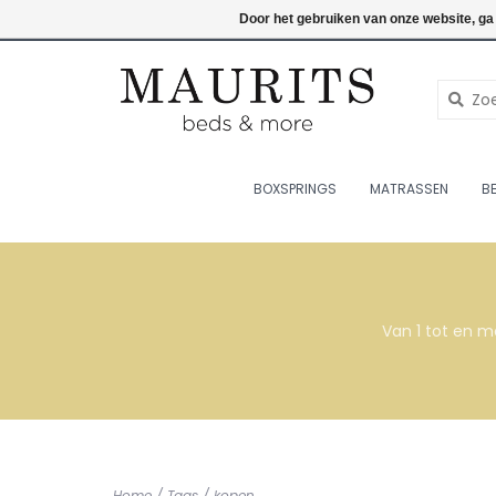
076-7820998
Inloggen
Door het gebruiken van onze website, ga
BOXSPRINGS
MATRASSEN
B
Van 1 tot en m
Home
/
Tags
/
kopen