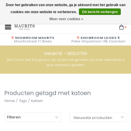
Door het gebruiken van onze website, ga je akkoord met het gebruik van
cookies om onze website te verbeteren.
Dit bericht verbergen
Openingstijden: Vrijdag & Zaterdag 10.00u - 17.00u of op afspraak!
Meer over cookies »
0
SHOWROOM MAURITS
SHOWROOM LOODS 5
Mauritsstraat 17, Breda
Pieter Ghijsenlaan 14B, Zaandam
VAKANTIE - GESLOTEN
Van 1 tot en met 8 augustus zijn wij aan het genieten van onze vakantie en is
onze showroom gesloten.
Producten getagd met katoen
Home
/
Tags
/
katoen
Filteren