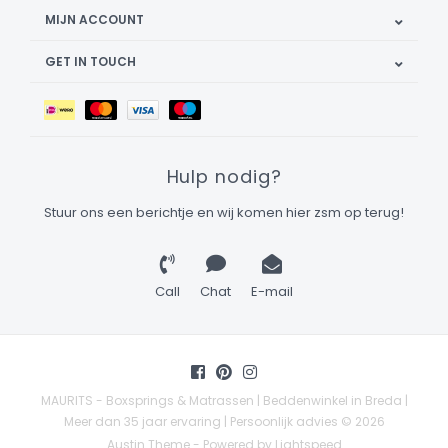
MIJN ACCOUNT
GET IN TOUCH
Hulp nodig?
Stuur ons een berichtje en wij komen hier zsm op terug!
Call
Chat
E-mail
MAURITS - Boxsprings & Matrassen | Beddenwinkel in Breda |
Meer dan 35 jaar ervaring | Persoonlijk advies © 2026
Austin Theme
- Powered by
Lightspeed