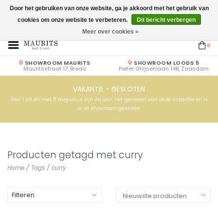
Door het gebruiken van onze website, ga je akkoord met het gebruik van
cookies om onze website te verbeteren.
Dit bericht verbergen
Openingstijden: Vrijdag & Zaterdag 10.00u - 17.00u of op afspraak!
Meer over cookies »
0
SHOWROOM MAURITS
SHOWROOM LOODS 5
Mauritsstraat 17, Breda
Pieter Ghijsenlaan 14B, Zaandam
VAKANTIE - GESLOTEN
Van 1 tot en met 8 augustus zijn wij aan het genieten van onze vakantie en is
onze showroom gesloten.
Producten getagd met curry
Home
/
Tags
/
curry
Filteren