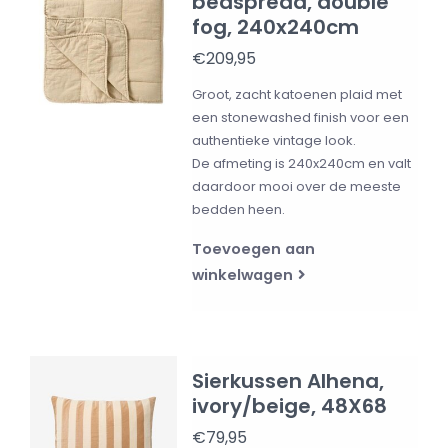
bedspread, double
fog, 240x240cm
€209,95
Groot, zacht katoenen plaid met
een stonewashed finish voor een
authentieke vintage look.
De afmeting is 240x240cm en valt
daardoor mooi over de meeste
bedden heen.
Toevoegen aan
winkelwagen
Sierkussen Alhena,
ivory/beige, 48X68
€79,95