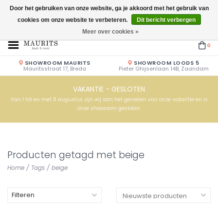
Door het gebruiken van onze website, ga je akkoord met het gebruik van
cookies om onze website te verbeteren.
Dit bericht verbergen
Openingstijden: Vrijdag & Zaterdag 10.00u - 17.00u of op afspraak!
Meer over cookies »
0
SHOWROOM MAURITS
SHOWROOM LOODS 5
Mauritsstraat 17, Breda
Pieter Ghijsenlaan 14B, Zaandam
VAKANTIE - GESLOTEN
Van 1 tot en met 8 augustus zijn wij aan het genieten van onze vakantie en is
onze showroom gesloten.
Producten getagd met beige
Home
/
Tags
/
beige
Filteren