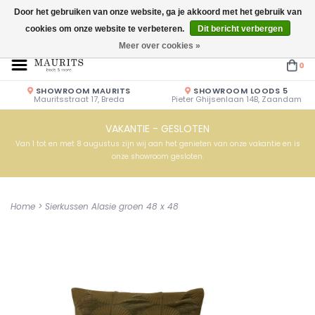
Door het gebruiken van onze website, ga je akkoord met het gebruik van
cookies om onze website te verbeteren.
Dit bericht verbergen
Openingstijden: Vrijdag & Zaterdag 10.00u - 17.00u of op afspraak!
Meer over cookies »
0
SHOWROOM MAURITS
SHOWROOM LOODS 5
Mauritsstraat 17, Breda
Pieter Ghijsenlaan 14B, Zaandam
VAKANTIE - GESLOTEN
Van 1 tot en met 8 augustus zijn wij aan het genieten van onze vakantie en is
onze showroom gesloten.
Home
>
Sierkussen Alasie groen 48 x 48