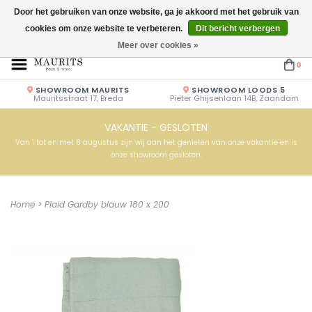
Door het gebruiken van onze website, ga je akkoord met het gebruik van
cookies om onze website te verbeteren.
Dit bericht verbergen
Openingstijden: Vrijdag & Zaterdag 10.00u - 17.00u of op afspraak!
Meer over cookies »
0
SHOWROOM MAURITS
SHOWROOM LOODS 5
Mauritsstraat 17, Breda
Pieter Ghijsenlaan 14B, Zaandam
VAKANTIE - GESLOTEN
Van 1 tot en met 8 augustus zijn wij aan het genieten van onze vakantie en is
onze showroom gesloten.
Home
>
Plaid Gardby blauw 180 x 200