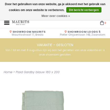
Door het gebruiken van onze website, ga je akkoord met het gebruik van
cookies om onze website te verbeteren.
Dit bericht verbergen
Openingstijden: Vrijdag & Zaterdag 10.00u - 17.00u of op afspraak!
Meer over cookies »
0
SHOWROOM MAURITS
SHOWROOM LOODS 5
Mauritsstraat 17, Breda
Pieter Ghijsenlaan 14B, Zaandam
VAKANTIE - GESLOTEN
Van 1 tot en met 8 augustus zijn wij aan het genieten van onze vakantie en is
onze showroom gesloten.
Home
>
Plaid Gardby blauw 180 x 200