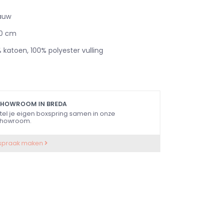
auw
0 cm
 katoen, 100% polyester vulling
SHOWROOM IN BREDA
tel je eigen boxspring samen in onze
howroom.
spraak maken