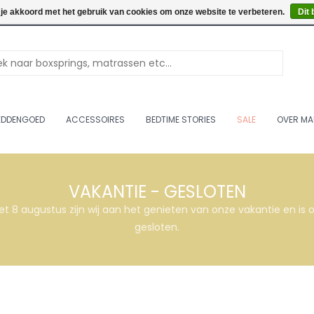
Openingstijden: Vrijdag & 
 je akkoord met het gebruik van cookies om onze website te verbeteren.
Dit 
EDDENGOED
ACCESSOIRES
BEDTIME STORIES
SALE
OVER MA
VAKANTIE - GESLOTEN
et 8 augustus zijn wij aan het genieten van onze vakantie en i
gesloten.