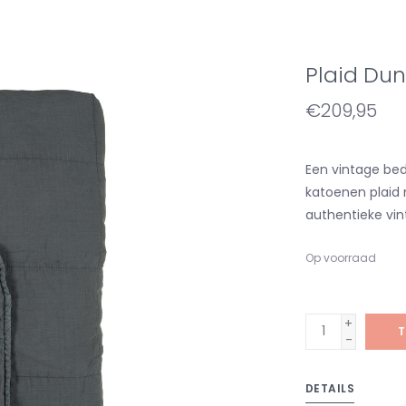
Plaid Du
€209,95
Een vintage bed
katoenen plaid
authentieke vin
Op voorraad
+
T
-
DETAILS