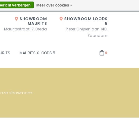
Zaterdag 10.00u - 17.00u of op afspraak!
Locaties
bericht verbergen
Meer over cookies »
SHOWROOM
SHOWROOM LOODS
MAURITS
5
Mauritsstraat 17, Breda
Pieter Ghijsenlaan 14B,
Zaandam
URITS
MAURITS X LOODS 5
0
s onze showroom