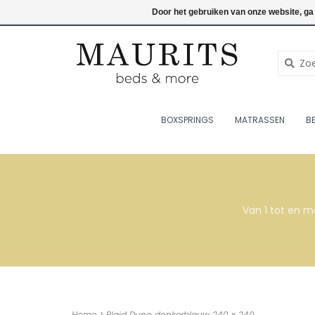
076-7820998
Inloggen
Door het gebruiken van onze website, ga
BOXSPRINGS
MATRASSEN
B
Van 1 tot en m
Home
>
Plaid Duno donkerblauw 240 x 240