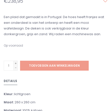
€238,95
Een plaid dat gemaakt is in Portugal. De hoes heeft franjes wat
een onderdeel is van het ontwerp en heeft een mooi
wafeldesign. De deken is ook verkrijgbaar in de kleur
donkergroen, grijs en zand. Wij raden een machinewas aan.
Op voorraad
+
TOEVOEGEN AAN WINKELWAGEN
-
DETAILS
Kleur:
lichtgroen
Maat:
260 x 260 cm
Materiaal:
100% katoen