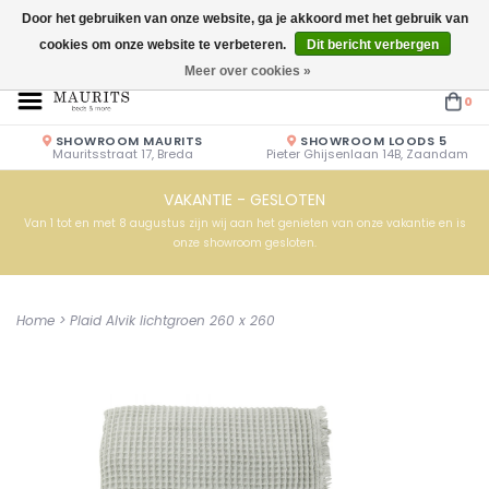
Door het gebruiken van onze website, ga je akkoord met het gebruik van
cookies om onze website te verbeteren.
Dit bericht verbergen
Openingstijden: Vrijdag & Zaterdag 10.00u - 17.00u of op afspraak!
Meer over cookies »
0
SHOWROOM MAURITS
SHOWROOM LOODS 5
Mauritsstraat 17, Breda
Pieter Ghijsenlaan 14B, Zaandam
VAKANTIE - GESLOTEN
Van 1 tot en met 8 augustus zijn wij aan het genieten van onze vakantie en is
onze showroom gesloten.
Home
>
Plaid Alvik lichtgroen 260 x 260