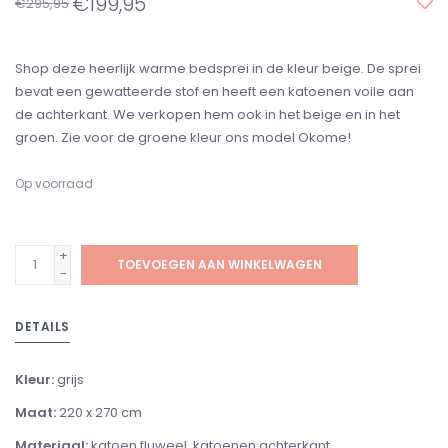
€199,95
€295,95
Shop deze heerlijk warme bedsprei in de kleur beige. De sprei
bevat een gewatteerde stof en heeft een katoenen voile aan
de achterkant. We verkopen hem ook in het beige en in het
groen. Zie voor de groene kleur ons model Okome!
Op voorraad
+
TOEVOEGEN AAN WINKELWAGEN
-
DETAILS
Kleur:
grijs
Maat:
220 x 270 cm
Materiaal:
katoen fluweel, katoenen achterkant