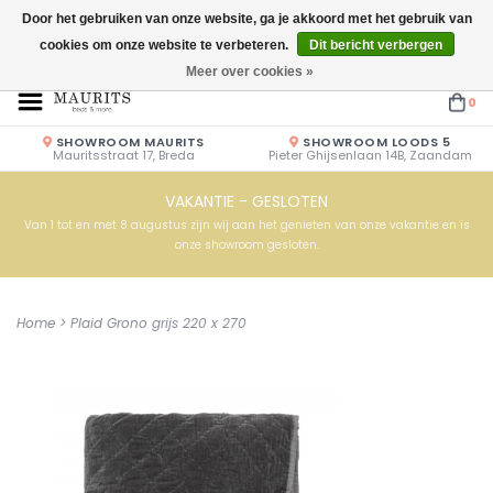
Door het gebruiken van onze website, ga je akkoord met het gebruik van
cookies om onze website te verbeteren.
Dit bericht verbergen
Openingstijden: Vrijdag & Zaterdag 10.00u - 17.00u of op afspraak!
Meer over cookies »
0
SHOWROOM MAURITS
SHOWROOM LOODS 5
Mauritsstraat 17, Breda
Pieter Ghijsenlaan 14B, Zaandam
VAKANTIE - GESLOTEN
Van 1 tot en met 8 augustus zijn wij aan het genieten van onze vakantie en is
onze showroom gesloten.
Home
>
Plaid Grono grijs 220 x 270