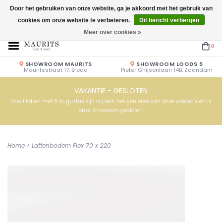
Door het gebruiken van onze website, ga je akkoord met het gebruik van
cookies om onze website te verbeteren.
Dit bericht verbergen
Openingstijden: Vrijdag & Zaterdag 10.00u - 17.00u of op afspraak!
Meer over cookies »
0
SHOWROOM MAURITS
SHOWROOM LOODS 5
Mauritsstraat 17, Breda
Pieter Ghijsenlaan 14B, Zaandam
VAKANTIE - GESLOTEN
Van 1 tot en met 8 augustus zijn wij aan het genieten van onze vakantie en is
onze showroom gesloten.
Home
>
Lattenbodem Flex 70 x 220