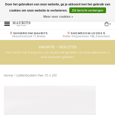
Door het gebruiken van onze website, ga je akkoord met het gebruik van
cookies om onze website te verbeteren.
Dit bericht verbergen
Openingstijden: Vrijdag & Zaterdag 10.00u - 17.00u of op afspraak!
Meer over cookies »
0
SHOWROOM MAURITS
SHOWROOM LOODS 5
Mauritsstraat 17, Breda
Pieter Ghijsenlaan 14B, Zaandam
VAKANTIE - GESLOTEN
Van 1 tot en met 8 augustus zijn wij aan het genieten van onze vakantie en is
onze showroom gesloten.
Home
>
Lattenbodem Flex 70 x 210