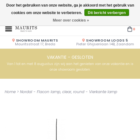
Door het gebruiken van onze website, ga je akkoord met het gebruik van
cookies om onze website te verbeteren.
Dit bericht verbergen
Openingstijden: Vrijdag & Zaterdag 10.00u - 17.00u of op afspraak!
Meer over cookies »
0
SHOWROOM MAURITS
SHOWROOM LOODS 5
Mauritsstraat 17, Breda
Pieter Ghijsenlaan 14B, Zaandam
VAKANTIE - GESLOTEN
Van 1 tot en met 8 augustus zijn wij aan het genieten van onze vakantie en is
onze showroom gesloten.
Home
>
Nordal - Flacon lamp, clear, round - Vierkante lamp