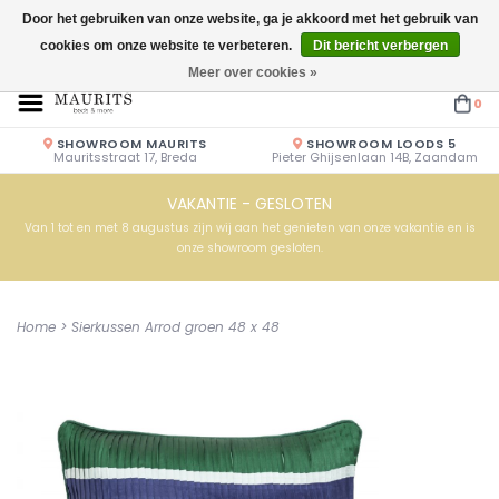
Door het gebruiken van onze website, ga je akkoord met het gebruik van
cookies om onze website te verbeteren.
Dit bericht verbergen
Openingstijden: Vrijdag & Zaterdag 10.00u - 17.00u of op afspraak!
Meer over cookies »
0
SHOWROOM MAURITS
SHOWROOM LOODS 5
Mauritsstraat 17, Breda
Pieter Ghijsenlaan 14B, Zaandam
VAKANTIE - GESLOTEN
Van 1 tot en met 8 augustus zijn wij aan het genieten van onze vakantie en is
onze showroom gesloten.
Home
>
Sierkussen Arrod groen 48 x 48