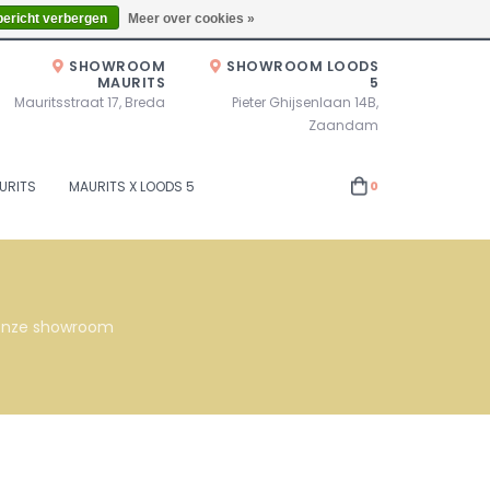
Zaterdag 10.00u - 17.00u of op afspraak!
Locaties
bericht verbergen
Meer over cookies »
SHOWROOM
SHOWROOM LOODS
MAURITS
5
Mauritsstraat 17, Breda
Pieter Ghijsenlaan 14B,
Zaandam
URITS
MAURITS X LOODS 5
0
s onze showroom