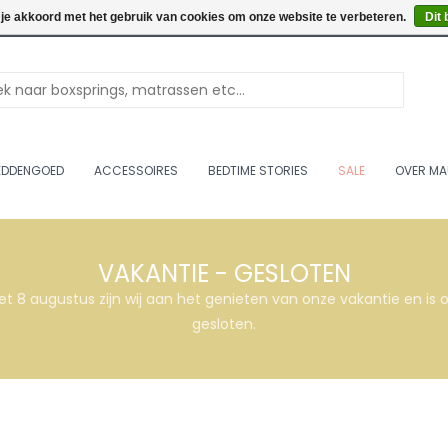
Openingstijden: Vrijdag & 
 je akkoord met het gebruik van cookies om onze website te verbeteren.
Dit 
EDDENGOED
ACCESSOIRES
BEDTIME STORIES
SALE
OVER MA
VAKANTIE - GESLOTEN
et 8 augustus zijn wij aan het genieten van onze vakantie en i
gesloten.