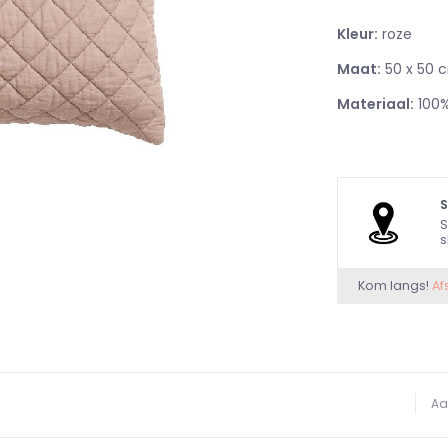
Kleur:
roze
Maat:
50 x 50 
Materiaal:
100%
S
s
Kom langs!
Af
Aa