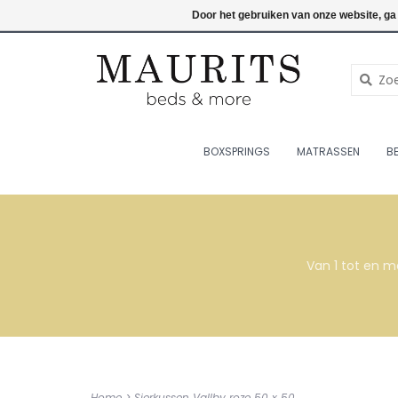
076-7820998
Inloggen
Door het gebruiken van onze website, ga
BOXSPRINGS
MATRASSEN
B
Van 1 tot en m
Home
>
Sierkussen Vallby roze 50 x 50