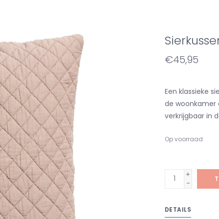
Sierkusse
€45,95
Een klassieke si
de woonkamer of
verkrijgbaar in 
Op voorraad
+
T
-
DETAILS