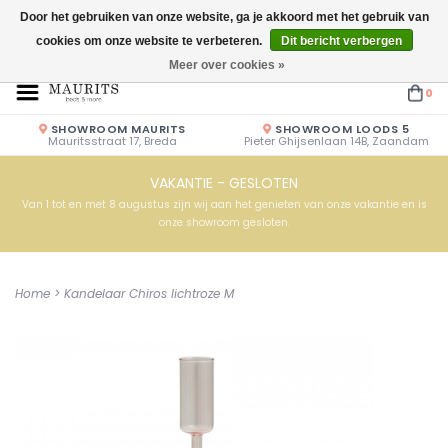
Door het gebruiken van onze website, ga je akkoord met het gebruik van
cookies om onze website te verbeteren.
Dit bericht verbergen
Openingstijden: Vrijdag & Zaterdag 10.00u - 17.00u of op afspraak!
Meer over cookies »
0
SHOWROOM MAURITS
SHOWROOM LOODS 5
Mauritsstraat 17, Breda
Pieter Ghijsenlaan 14B, Zaandam
VAKANTIE - GESLOTEN
Van 1 tot en met 8 augustus zijn wij aan het genieten van onze vakantie en is
onze showroom gesloten.
Home
>
Kandelaar Chiros lichtroze M