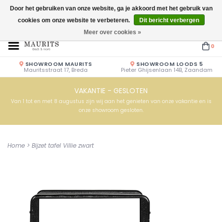
Door het gebruiken van onze website, ga je akkoord met het gebruik van
cookies om onze website te verbeteren.
Dit bericht verbergen
Openingstijden: Vrijdag & Zaterdag 10.00u - 17.00u of op afspraak!
Meer over cookies »
0
SHOWROOM MAURITS
SHOWROOM LOODS 5
Mauritsstraat 17, Breda
Pieter Ghijsenlaan 14B, Zaandam
VAKANTIE - GESLOTEN
Van 1 tot en met 8 augustus zijn wij aan het genieten van onze vakantie en is
onze showroom gesloten.
Home
>
Bijzet tafel Villie zwart