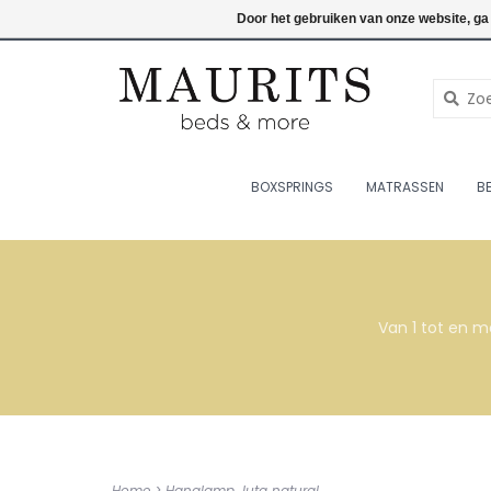
076-7820998
Inloggen
Door het gebruiken van onze website, ga
BOXSPRINGS
MATRASSEN
B
Van 1 tot en m
Home
>
Hanglamp Juta natural