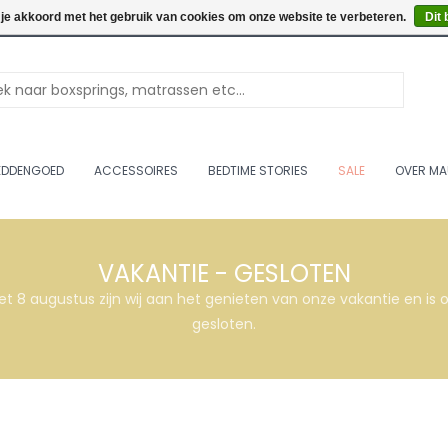
Openingstijden: Vrijdag & 
 je akkoord met het gebruik van cookies om onze website te verbeteren.
Dit 
EDDENGOED
ACCESSOIRES
BEDTIME STORIES
SALE
OVER MA
VAKANTIE - GESLOTEN
et 8 augustus zijn wij aan het genieten van onze vakantie en i
gesloten.