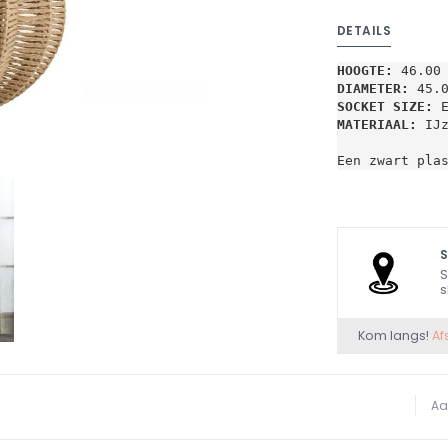
DETAILS
HOOGTE:
 46.00
DIAMETER:
 45.
SOCKET SIZE:
 
MATERIAAL:
 IJ
Een zwart pla
S
s
Kom langs!
Af
Aa