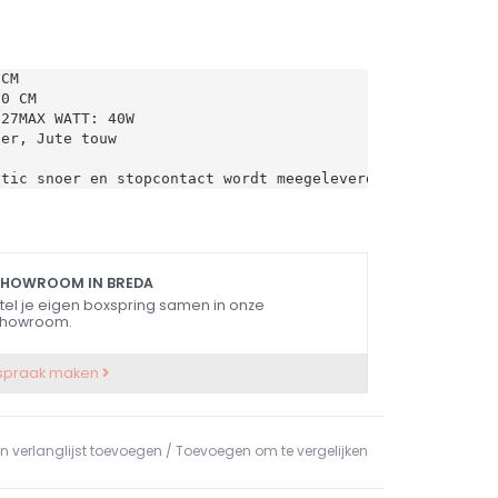
 CM
00 CM
E27MAX WATT: 40W
zer, Jute touw
stic snoer en stopcontact wordt meegeleverd.
SHOWROOM IN BREDA
tel je eigen boxspring samen in onze
howroom.
spraak maken
n verlanglijst toevoegen
/
Toevoegen om te vergelijken