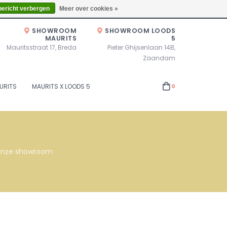
Zaterdag 10.00u - 17.00u of op afspraak!
Locaties
bericht verbergen
Meer over cookies »
SHOWROOM
SHOWROOM LOODS
MAURITS
5
Mauritsstraat 17, Breda
Pieter Ghijsenlaan 14B,
Zaandam
URITS
MAURITS X LOODS 5
0
s onze showroom