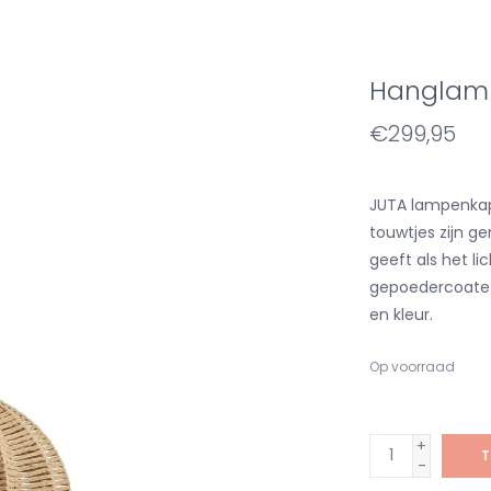
Hanglamp
€299,95
JUTA lampenkap 
touwtjes zijn g
geeft als het li
gepoedercoate g
en kleur.
Op voorraad
+
T
-