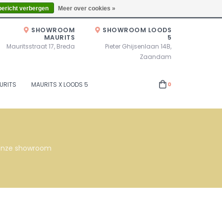
Zaterdag 10.00u - 17.00u of op afspraak!
Locaties
bericht verbergen
Meer over cookies »
SHOWROOM
SHOWROOM LOODS
MAURITS
5
Mauritsstraat 17, Breda
Pieter Ghijsenlaan 14B,
Zaandam
URITS
MAURITS X LOODS 5
0
s onze showroom