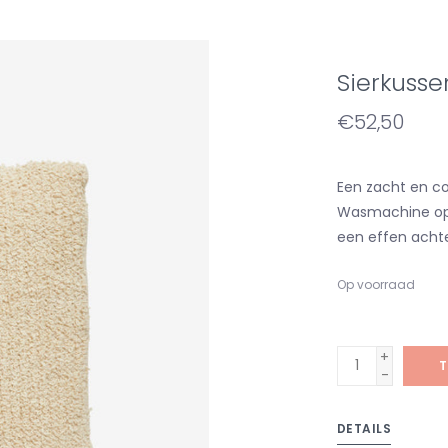
Sierkusse
€52,50
Een zacht en co
Wasmachine op 
een effen achte
Op voorraad
+
T
-
DETAILS