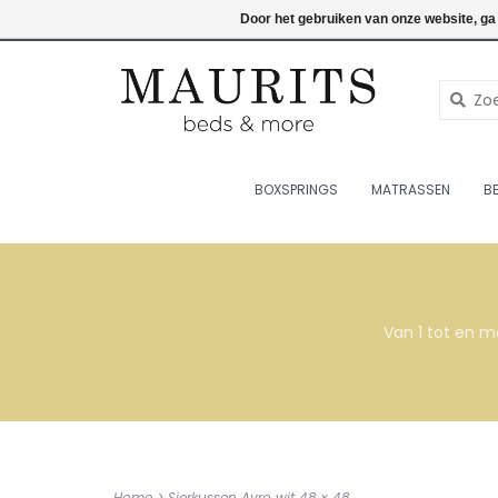
076-7820998
Inloggen
Door het gebruiken van onze website, ga
BOXSPRINGS
MATRASSEN
B
Van 1 tot en m
Home
>
Sierkussen Avro wit 48 x 48