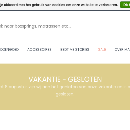
Openingstijden: Vrijdag & 
 je akkoord met het gebruik van cookies om onze website te verbeteren.
Dit 
EDDENGOED
ACCESSOIRES
BEDTIME STORIES
SALE
OVER MA
VAKANTIE - GESLOTEN
et 8 augustus zijn wij aan het genieten van onze vakantie en i
gesloten.