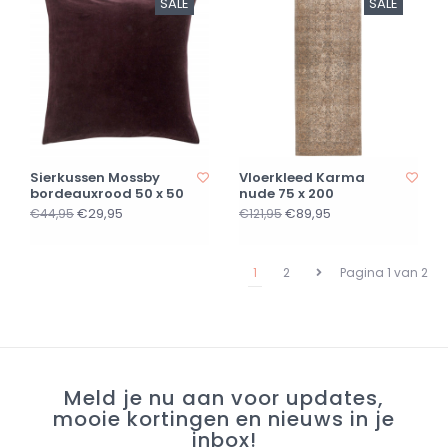
SALE
SALE
Sierkussen Mossby
Vloerkleed Karma
bordeauxrood 50 x 50
nude 75 x 200
€29,95
€89,95
€44,95
€121,95
1
2
Pagina 1 van 2
Meld je nu aan voor updates,
mooie kortingen en nieuws in je
inbox!