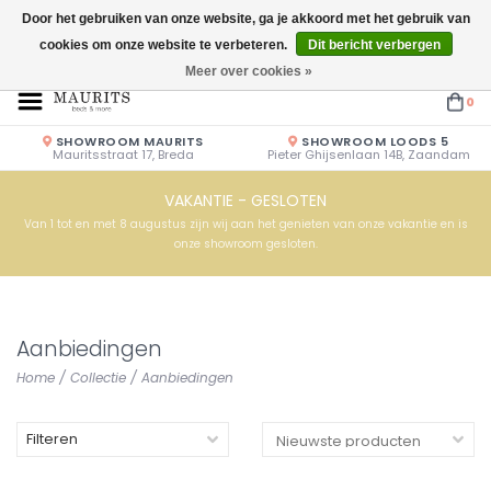
Door het gebruiken van onze website, ga je akkoord met het gebruik van
cookies om onze website te verbeteren.
Dit bericht verbergen
Openingstijden: Vrijdag & Zaterdag 10.00u - 17.00u of op afspraak!
Meer over cookies »
0
SHOWROOM MAURITS
SHOWROOM LOODS 5
Mauritsstraat 17, Breda
Pieter Ghijsenlaan 14B, Zaandam
VAKANTIE - GESLOTEN
Van 1 tot en met 8 augustus zijn wij aan het genieten van onze vakantie en is
onze showroom gesloten.
Aanbiedingen
Home
/
Collectie
/
Aanbiedingen
Filteren