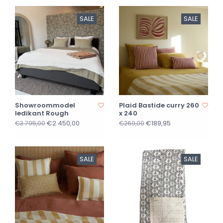
SALE
SALE
Showroommodel
Plaid Bastide curry 260
ledikant Rough
x 240
€2.450,00
€189,95
€3.795,00
€269,00
SALE
SALE