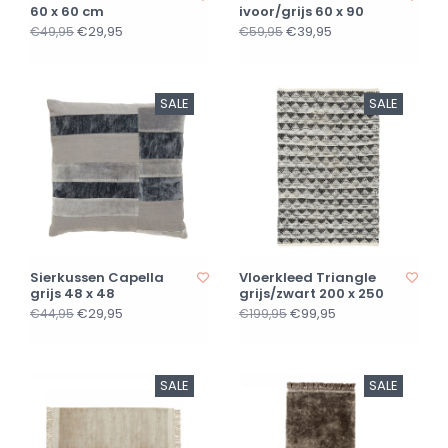
60 x 60 cm
ivoor/grijs 60 x 90
€29,95
€39,95
€49,95
€59,95
SALE
SALE
Sierkussen Capella
Vloerkleed Triangle
grijs 48 x 48
grijs/zwart 200 x 250
€29,95
€99,95
€44,95
€199,95
SALE
SALE