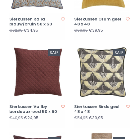
Sierkussen Ralla
Sierkussen Orum geel
blauw/bruin 50 x 50
48 x 48
€34,95
€39,95
€62,95
€69,95
SALE
SALE
Sierkussen Vallby
Sierkussen Birds geel
bordeauxrood 50 x 50
48 x 48
€24,95
€39,95
€40,95
€54,95