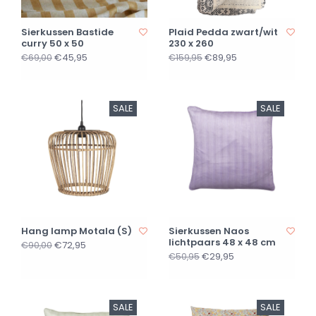
Sierkussen Bastide
Plaid Pedda zwart/wit
curry 50 x 50
230 x 260
€45,95
€89,95
€69,00
€159,95
SALE
SALE
Hang lamp Motala (S)
Sierkussen Naos
lichtpaars 48 x 48 cm
€72,95
€90,00
€29,95
€50,95
SALE
SALE