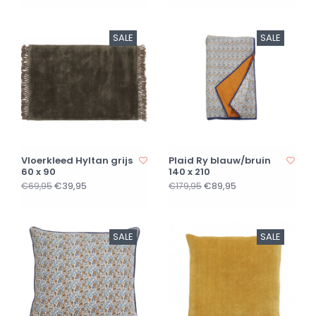
SALE
SALE
Vloerkleed Hyltan grijs
Plaid Ry blauw/bruin
60 x 90
140 x 210
€39,95
€89,95
€69,95
€179,95
SALE
SALE