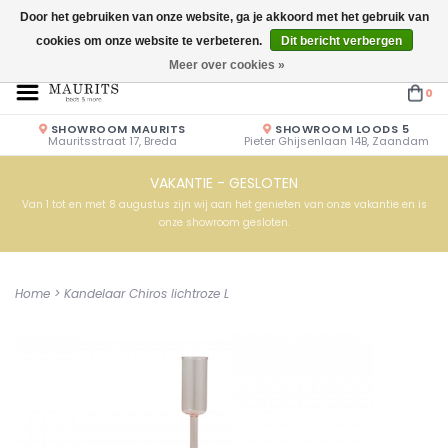
Door het gebruiken van onze website, ga je akkoord met het gebruik van
cookies om onze website te verbeteren.
Dit bericht verbergen
Openingstijden: Vrijdag & Zaterdag 10.00u - 17.00u of op afspraak!
Meer over cookies »
0
SHOWROOM MAURITS
SHOWROOM LOODS 5
Mauritsstraat 17, Breda
Pieter Ghijsenlaan 14B, Zaandam
VAKANTIE - GESLOTEN
Van 1 tot en met 8 augustus zijn wij aan het genieten van onze vakantie en is
onze showroom gesloten.
Home
>
Kandelaar Chiros lichtroze L