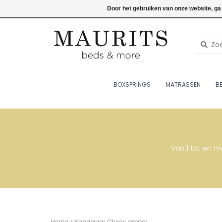
076-7820998
Inloggen
Door het gebruiken van onze website, ga
BOXSPRINGS
MATRASSEN
B
Van 1 tot en m
Home
>
Kandelaar Chiros amber