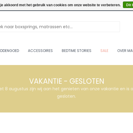
Openingstijden: Vrijdag & 
 je akkoord met het gebruik van cookies om onze website te verbeteren.
Dit 
EDDENGOED
ACCESSOIRES
BEDTIME STORIES
SALE
OVER MA
VAKANTIE - GESLOTEN
et 8 augustus zijn wij aan het genieten van onze vakantie en i
gesloten.