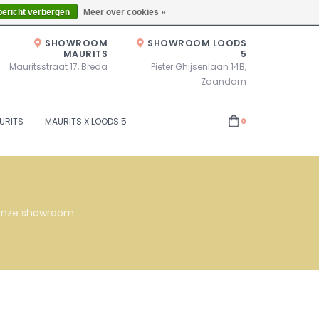
Zaterdag 10.00u - 17.00u of op afspraak!
Locaties
bericht verbergen
Meer over cookies »
SHOWROOM
SHOWROOM LOODS
MAURITS
5
Mauritsstraat 17, Breda
Pieter Ghijsenlaan 14B,
Zaandam
URITS
MAURITS X LOODS 5
0
s onze showroom