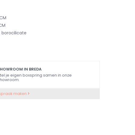
 CM
 CM
 borocilicate
SHOWROOM IN BREDA
tel je eigen boxspring samen in onze
howroom.
spraak maken