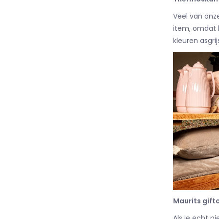
Veel van onz
item, omdat h
kleuren asgri
Maurits gift
Als je echt n