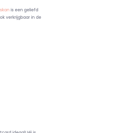
skan
is een geliefd
ok verkrijgbaar in de
ard ideaal! Hij is