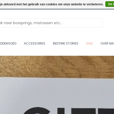
Openingstijden: Vrijdag & 
 je akkoord met het gebruik van cookies om onze website te verbeteren.
Dit 
EDDENGOED
ACCESSOIRES
BEDTIME STORIES
SALE
OVER MA