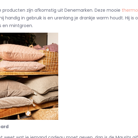
e producten zijn afkomstig uit Denemarken. Deze mooie
thermo
ij handig in gebruik is en urenlang je drankje warm houdt. Hij is o
js en mintgroen.
card
iet weet wat je iemand cadeau moet geven, dan is de Maurits giftc