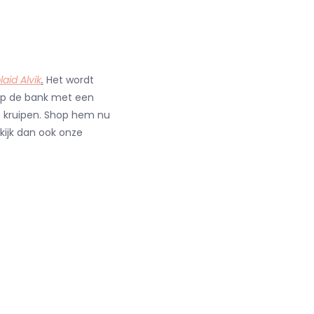
laid Alvik
.
Het wordt
n op de bank met een
e kruipen. Shop hem nu
kijk dan ook onze