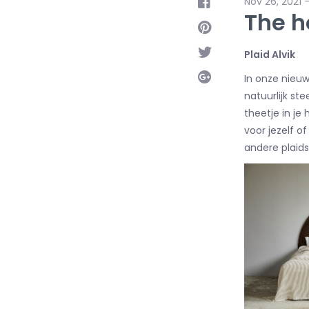
Nov 26, 2021 
The h
Plaid Alvik
In onze nieu
natuurlijk st
theetje in je
voor jezelf o
andere plaids