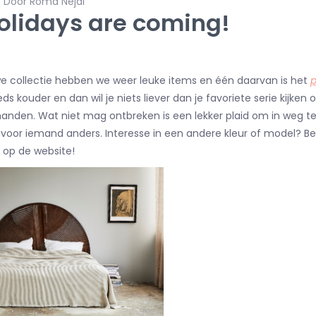
- Door Roma Nejal
olidays are coming!
we collectie hebben we weer leuke items en één daarvan is het
p
eeds kouder en dan wil je niets liever dan je favoriete serie kijke
 handen. Wat niet mag ontbreken is een lekker plaid om in weg t
f voor iemand anders. Interesse in een andere kleur of model? Be
 op de website!