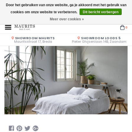
Door het gebruiken van onze website, ga je akkoord met het gebruik van
cookies om onze website te verbeteren.
Dit bericht verbergen
Openingstijden: Vrijdag & Zaterdag 10.00u - 17.00u of op afspraak!
Meer over cookies »
0
SHOWROOM MAURITS
SHOWROOM LOODS 5
Mauritsstraat 17, Breda
Pieter Ghijsenlaan 14B, Zaandam