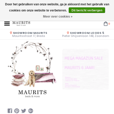
Door het gebruiken van onze website, ga je akkoord met het gebruik van
cookies om onze website te verbeteren.
Dit bericht verbergen
Openingstijden: Vrijdag & Zaterdag 10.00u - 17.00u of op afspraak!
Meer over cookies »
0
SHOWROOM MAURITS
SHOWROOM LOODS 5
Mauritsstraat 17, Breda
Pieter Ghijsenlaan 14B, Zaandam