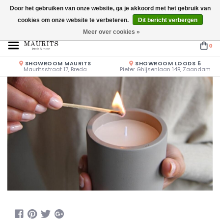
Door het gebruiken van onze website, ga je akkoord met het gebruik van
cookies om onze website te verbeteren.
Dit bericht verbergen
Openingstijden: Vrijdag & Zaterdag 10.00u - 17.00u of op afspraak!
Meer over cookies »
0
SHOWROOM MAURITS
SHOWROOM LOODS 5
Mauritsstraat 17, Breda
Pieter Ghijsenlaan 14B, Zaandam