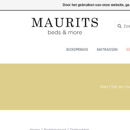
076-7820998
Inloggen
Door het gebruiken van onze website, ga
BOXSPRINGS
MATRASSEN
B
Van 1 tot en m
Home
/
Beddengoed
/
Dekbedden