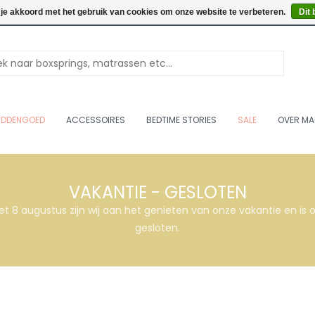
Openingstijden: Vrijdag & 
 je akkoord met het gebruik van cookies om onze website te verbeteren.
Dit 
EDDENGOED
ACCESSOIRES
BEDTIME STORIES
SALE
OVER MA
VAKANTIE - GESLOTEN
et 8 augustus zijn wij aan het genieten van onze vakantie en i
gesloten.