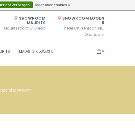
Zaterdag 10.00u - 17.00u of op afspraak!
Locaties
bericht verbergen
Meer over cookies »
SHOWROOM
SHOWROOM LOODS
MAURITS
5
Mauritsstraat 17, Breda
Pieter Ghijsenlaan 14B,
Zaandam
URITS
MAURITS X LOODS 5
0
s onze showroom