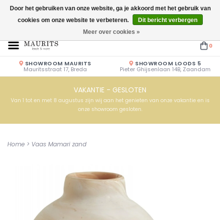
Door het gebruiken van onze website, ga je akkoord met het gebruik van
cookies om onze website te verbeteren.
Dit bericht verbergen
Openingstijden: Vrijdag & Zaterdag 10.00u - 17.00u of op afspraak!
Meer over cookies »
0
SHOWROOM MAURITS
SHOWROOM LOODS 5
Mauritsstraat 17, Breda
Pieter Ghijsenlaan 14B, Zaandam
VAKANTIE - GESLOTEN
Van 1 tot en met 8 augustus zijn wij aan het genieten van onze vakantie en is
onze showroom gesloten.
Home
>
Vaas Mamari zand