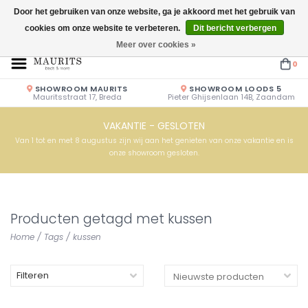
Door het gebruiken van onze website, ga je akkoord met het gebruik van
cookies om onze website te verbeteren.
Dit bericht verbergen
Openingstijden: Vrijdag & Zaterdag 10.00u - 17.00u of op afspraak!
Meer over cookies »
0
SHOWROOM MAURITS
SHOWROOM LOODS 5
Mauritsstraat 17, Breda
Pieter Ghijsenlaan 14B, Zaandam
VAKANTIE - GESLOTEN
Van 1 tot en met 8 augustus zijn wij aan het genieten van onze vakantie en is
onze showroom gesloten.
Producten getagd met kussen
Home
/
Tags
/
kussen
Filteren