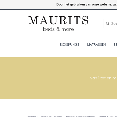
076-7820998
Inloggen
Door het gebruiken van onze website, ga
BOXSPRINGS
MATRASSEN
B
Van 1 tot en m
Home
>
Original Home - Throw Handwoven - Light Grey p