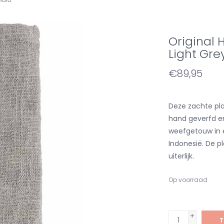
Original
Light Gre
€89,95
Deze zachte pl
hand geverfd e
weefgetouw in e
Indonesië. De p
uiterlijk.
Op voorraad
+
T