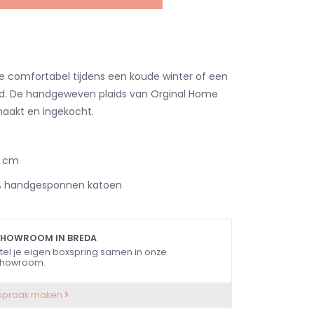
je comfortabel tijdens een koude winter of een
nd. De handgeweven plaids van Orginal Home
maakt en ingekocht.
0 cm
% handgesponnen katoen
SHOWROOM IN BREDA
tel je eigen boxspring samen in onze
howroom.
spraak maken