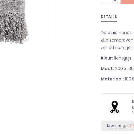
-
DETAILS
De plaid houdt 
kille zomeravo
zijn ethisch ge
Kleur:
lichtgrijs
Maat:
200 x 13
Materiaal:
100
S
s
Kom langs!
Af