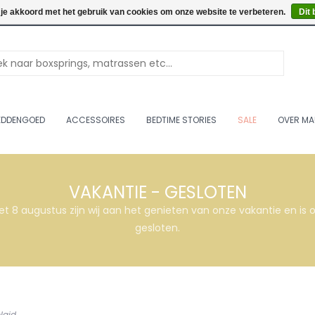
Openingstijden: Vrijdag & 
 je akkoord met het gebruik van cookies om onze website te verbeteren.
Dit 
EDDENGOED
ACCESSOIRES
BEDTIME STORIES
SALE
OVER MA
VAKANTIE - GESLOTEN
et 8 augustus zijn wij aan het genieten van onze vakantie en i
gesloten.
laid