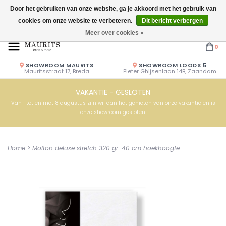
Door het gebruiken van onze website, ga je akkoord met het gebruik van
cookies om onze website te verbeteren.
Dit bericht verbergen
Openingstijden: Vrijdag & Zaterdag 10.00u - 17.00u of op afspraak!
Meer over cookies »
0
SHOWROOM MAURITS
SHOWROOM LOODS 5
Mauritsstraat 17, Breda
Pieter Ghijsenlaan 14B, Zaandam
VAKANTIE - GESLOTEN
Van 1 tot en met 8 augustus zijn wij aan het genieten van onze vakantie en is
onze showroom gesloten.
Home
>
Molton deluxe stretch 320 gr. 40 cm hoekhoogte