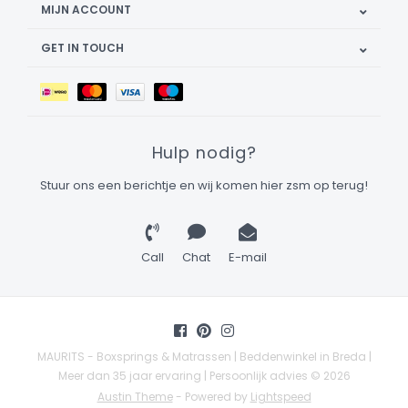
MIJN ACCOUNT
GET IN TOUCH
Hulp nodig?
Stuur ons een berichtje en wij komen hier zsm op terug!
Call
Chat
E-mail
MAURITS - Boxsprings & Matrassen | Beddenwinkel in Breda |
Meer dan 35 jaar ervaring | Persoonlijk advies © 2026
Austin Theme
- Powered by
Lightspeed